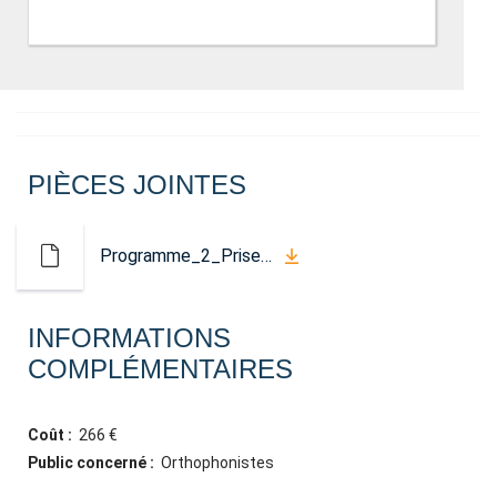
PIÈCES JOINTES
Programme_2_Prise_en_charge_orthophonique_et_rhabilitation_de_la_dglutition_dans_le_cadre_des_traitements_oropharyngs.pdf
INFORMATIONS
COMPLÉMENTAIRES
Coût :
266 €
Public concerné :
Orthophonistes